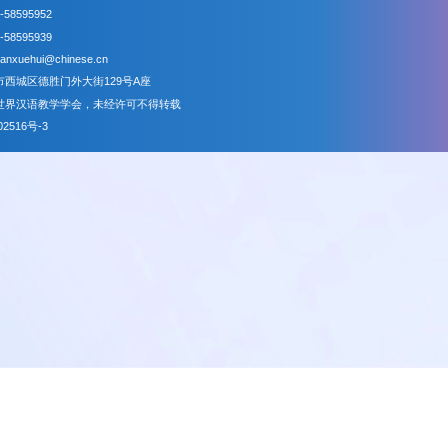
京语言大学
欧洲汉语教学协会
电话：86-10-58595952
传真：86-10-58595939
E-mail：shihanxuehui@chinese.cn
地址：北京市西城区德胜门外大街129号A座
版权所有：世界汉语教学学会，未经许可不得转载
京ICP备08002516号-3