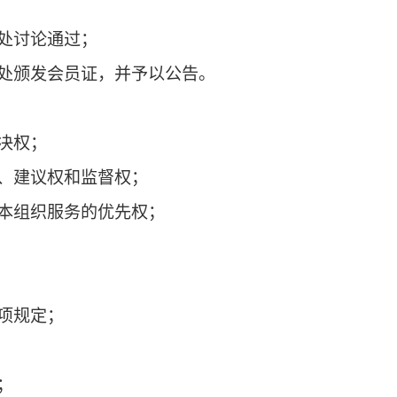
家或地区合法成立；
织的业务范围相关；
表性。
是：
；
权秘书处讨论通过；
权秘书处颁发会员证，并予以公告。
利：
权和表决权；
知情权、建议权和监督权；